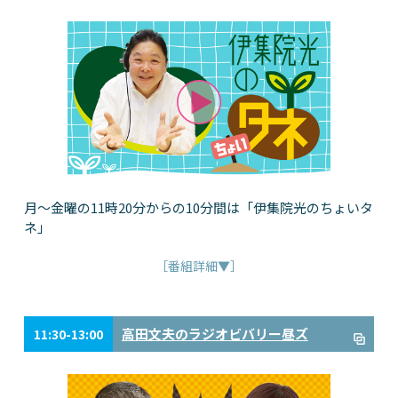
月～金曜の11時20分からの10分間は「伊集院光のちょいタ
ネ」
［番組詳細▼］
高田文夫のラジオビバリー昼ズ
11:30-13:00