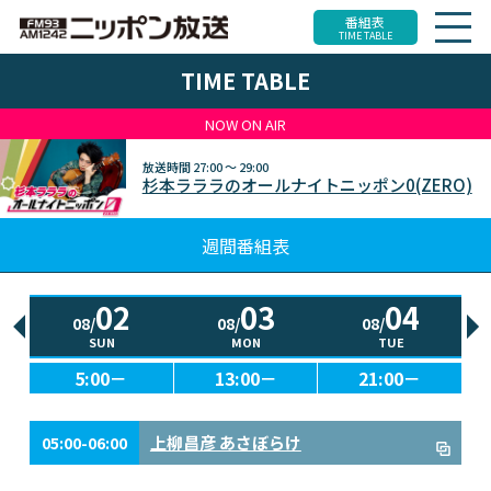
番組表
TIME TABLE
TIME TABLE
NOW ON AIR
放送時間
27:00 ～ 29:00
杉本ラララのオールナイトニッポン0(ZERO)
週間番組表
02
03
04
08/
08/
08/
SUN
MON
TUE
5:00－
13:00－
21:00－
上柳昌彦 あさぼらけ
05:00-06:00