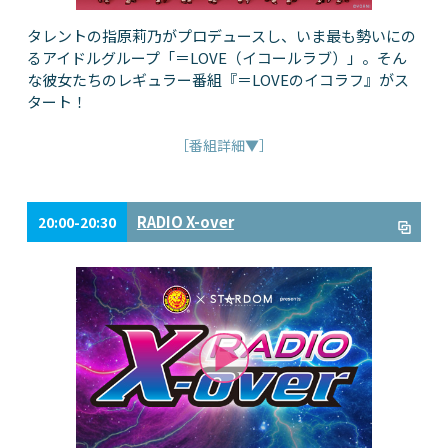
タレントの指原莉乃がプロデュースし、いま最も勢いにの
るアイドルグループ「＝LOVE（イコールラブ）」。そん
な彼女たちのレギュラー番組『＝LOVEのイコラフ』がス
タート！
［番組詳細▼］
RADIO X-over
20:00-20:30