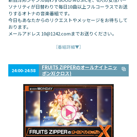
ソナリティが日替わりで毎日10曲以上フルコーラスでお送
りするオトナの音楽番組です。
今日もあなたからのリクエストやメッセージをお待ちして
おります。
メールアドレス
10@1242.com
までお送りください。
［番組詳細▼］
FRUITS ZIPPERのオールナイトニッ
24:00-24:58
ポンX(クロス)