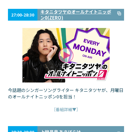
キタニタツヤのオールナイトニッポ
27:00-28:30
ン0(ZERO)
今話題のシンガーソングライター キタニタツヤが、月曜日
のオールナイトニッポン0を担当！
［番組詳細▼］
上柳昌彦 あさぼらけ