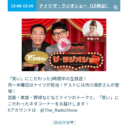
ナイツ ザ・ラジオショー（15時台）
15:00-15:30
「笑い」にこだわった2時間半の生放送！
月～木曜日はナイツが担当！ゲストには渋川清彦さんが登
場！
芸能・家庭・野球などなどナイツのトークと、「笑い」に
こだわったネタコーナーをお届けします！
Xアカウントは @The_RadioShow
［番組詳細▼］