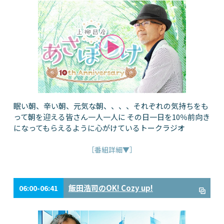
眠い朝、辛い朝、元気な朝、、、、それぞれの気持ちをも
って朝を迎える皆さん一人一人に その日一日を10％前向き
になってもらえるように心がけているトークラジオ
［番組詳細▼］
飯田浩司のOK! Cozy up!
06:00-06:41