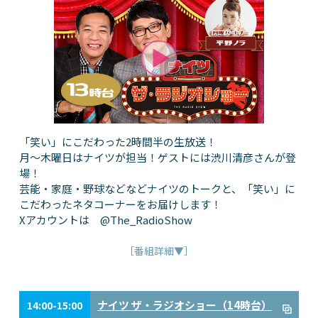
「笑い」にこだわった2時間半の生放送！
月～木曜日はナイツが担当！ゲストには渋川清彦さんが登
場！
芸能・家庭・野球などなどナイツのトークと、「笑い」に
こだわったネタコーナーをお届けします！
Xアカウントは @The_RadioShow
［番組詳細▼］
ナイツ ザ・ラジオショー（14時台）
14:00-15:00