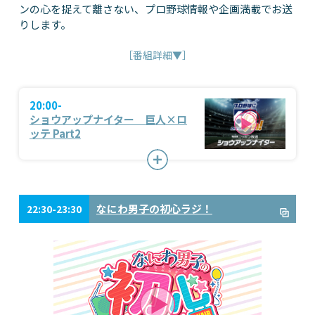
ンの心を捉えて離さない、プロ野球情報や企画満載でお送
りします。
［番組詳細▼］
20:00-
ショウアップナイター 巨人×ロ
ッテ Part2
なにわ男子の初心ラジ！
22:30-23:30