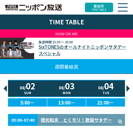
番組表
TIME TABLE
TIME TABLE
NOW ON AIR
放送時間
23:30 ～ 25:00
SixTONESのオールナイトニッポンサタデー
スペシャル
週間番組表
02
03
04
08/
08/
08/
SUN
MON
TUE
5:00－
13:00－
21:00－
徳光和夫 とくモリ！歌謡サタデー
05:00-07:40