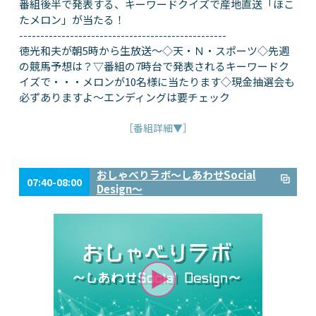
番組後半で発表する、キーワードクイズで産地直送「ほこ
たメロン」が当たる！
-------------------------------------------------
徳光和夫が朝5時から生放送～◇天・Ｎ・スポーツ◇先週
の競馬予想は？▽番組の7時台で発表されるキーワードク
イズで・・・メロンが10名様に当たります◇現金抽選会も
必ずありますよ～エンディングは要チェック
［番組詳細▼］
おしゃべりラボ～しあわせSocial
07:40-08:00
Design～