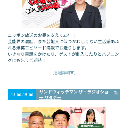
ニッポン放送のお昼を支えて35年！
芸能界の裏話、また芸能人に似つかわしくない生活感あふ
れる爆笑エピソード満載でお送りします。
いきなり電話をかけたり、ゲストが乱入したりとハプニン
グにも乞うご期待！
［番組詳細▼］
サンドウィッチマン ザ・ラジオショ
13:00-15:00
ー サタデー