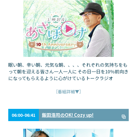
眠い朝、辛い朝、元気な朝、、、、それぞれの気持ちをも
って朝を迎える皆さん一人一人に その日一日を10％前向き
になってもらえるように心がけているトークラジオ
［番組詳細▼］
飯田浩司のOK! Cozy up!
06:00-06:41