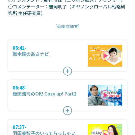
○コメンテーター：吉岡明子（キヤノングローバル戦略研
究所 主任研究員）
［番組詳細▼］
06:41-
黒木瞳のあさナビ
06:48-
飯田浩司のOK! Cozy up! Part2
07:37-
羽田美智子のいってらっしゃい