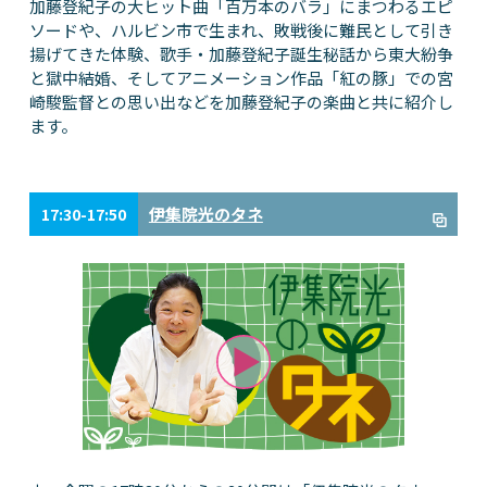
加藤登紀子の大ヒット曲「百万本のバラ」にまつわるエピ
ソードや、ハルビン市で生まれ、敗戦後に難民として引き
揚げてきた体験、歌手・加藤登紀子誕生秘話から東大紛争
と獄中結婚、そしてアニメーション作品「紅の豚」での宮
崎駿監督との思い出などを加藤登紀子の楽曲と共に紹介し
ます。
伊集院光のタネ
17:30-17:50