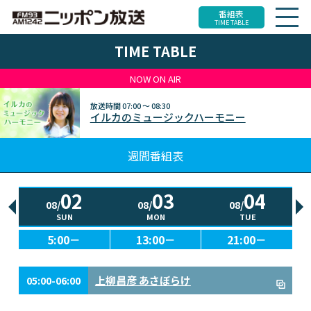
番組表
TIME TABLE
TIME TABLE
NOW ON AIR
放送時間
07:00 ～ 08:30
イルカのミュージックハーモニー
週間番組表
02
03
04
08/
08/
08/
SUN
MON
TUE
5:00－
13:00－
21:00－
上柳昌彦 あさぼらけ
05:00-06:00