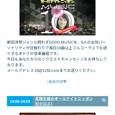
新旧洋邦ジャンル問わずGOOD MUSICを、6人の女性パー
ソナリティが日替わりで毎日10曲以上フルコーラスでお送
りするオトナの音楽番組です。
今日もあなたからのリクエストやメッセージをお待ちして
おります。
メールアドレス
10@1242.com
までお送りください。
［番組詳細▼］
高橋文哉のオールナイトニッポン
24:00-24:58
X(クロス)