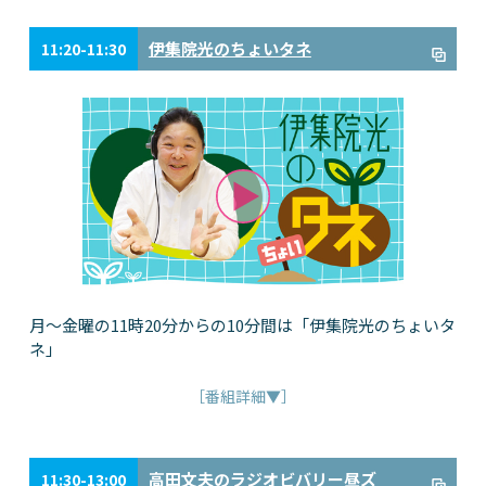
伊集院光のちょいタネ
11:20-11:30
月～金曜の11時20分からの10分間は「伊集院光のちょいタ
ネ」
［番組詳細▼］
高田文夫のラジオビバリー昼ズ
11:30-13:00