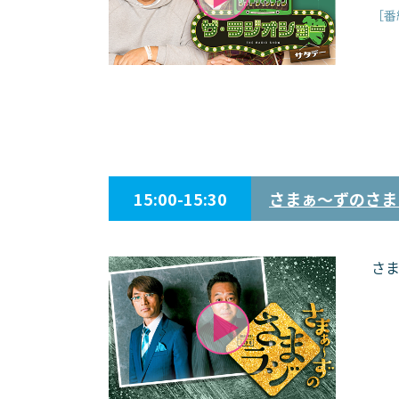
［番
15:00-15:30
さまぁ～ずのさま
さ