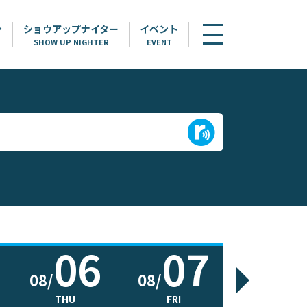
ン
ショウアップナイター
イベント
SHOW UP NIGHTER
EVENT
06
07
0
08/
08/
08/
THU
FRI
SAT