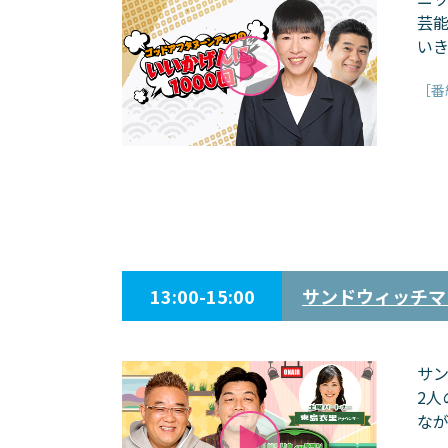
芸
い
［番
13:00-15:00
サンドウィッチマ
サ
2
な