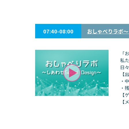
07:40-08:00
おしゃべりラボ～しあ
「お
私
日々
【
・中
・残
【
【