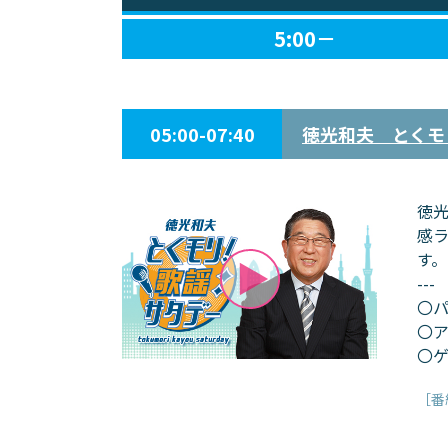
5:00－
05:00-07:40
徳光和夫 とくモ
徳
感
す。
---
〇パ
〇ア
〇ゲ
［番