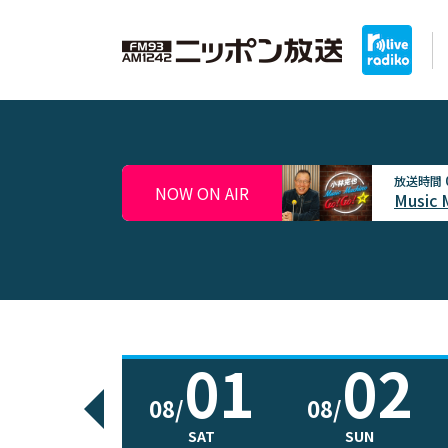
放送時間
NOW ON AIR
Music 
01
02
08/
08/
SAT
SUN