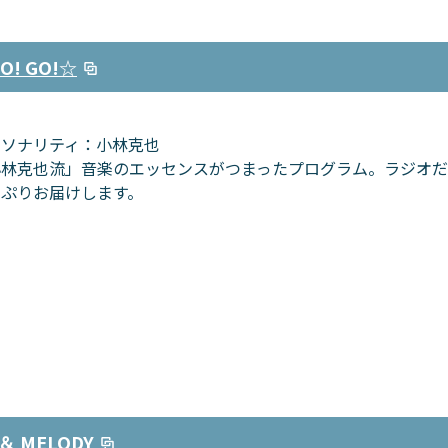
GO! GO!☆
ーソナリティ：小林克也
小林克也流」音楽のエッセンスがつまったプログラム。ラジオ
っぷりお届けします。
＆ MELODY