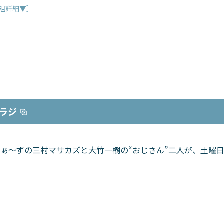
組詳細▼］
ラジ
まぁ～ずの三村マサカズと大竹一樹の“おじさん”二人が、土曜