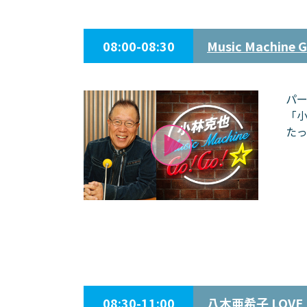
08:00-08:30
Music Machine 
パ
「
た
08:30-11:00
八木亜希子 LOVE 