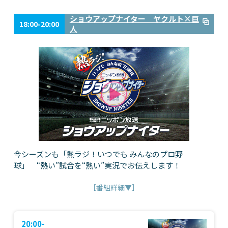
ショウアップナイター ヤクルト×巨
18:00-20:00
人
今シーズンも「熱ラジ！いつでも みんなのプロ野
球」 “熱い”試合を“熱い”実況でお伝えします！
［番組詳細▼］
20:00-