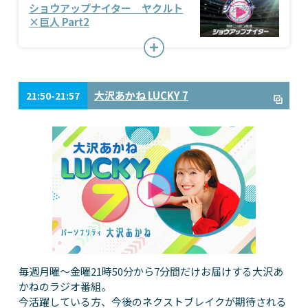
ショウアップナイター ヤクルト
×巨人 Part2
大沢あかね LUCKY 7
21:50-21:57
毎週月曜～金曜21時50分から7分間だけお届けする大沢あ
かねのラジオ番組。
今活躍している方、今後のネクストブレイクが期待される