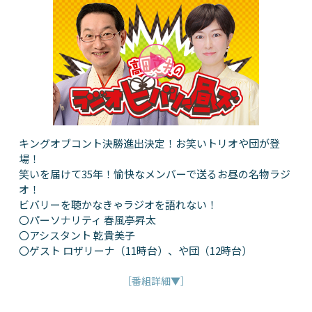
キングオブコント決勝進出決定！お笑いトリオや団が登
場！
笑いを届けて35年！愉快なメンバーで送るお昼の名物ラジ
オ！
ビバリーを聴かなきゃラジオを語れない！
〇パーソナリティ 春風亭昇太
〇アシスタント 乾貴美子
〇ゲスト ロザリーナ（11時台）、や団（12時台）
［番組詳細▼］