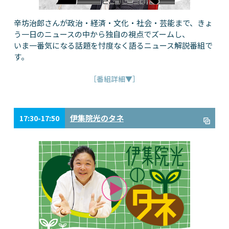
辛坊治郎さんが政治・経済・文化・社会・芸能まで、きょ
う一日のニュースの中から独自の視点でズームし、
いま一番気になる話題を忖度なく語るニュース解説番組で
す。
［番組詳細▼］
伊集院光のタネ
17:30-17:50