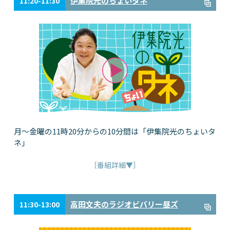
伊集院光のちょいタネ
11:20-11:30
月～金曜の11時20分からの10分間は「伊集院光のちょいタ
ネ」
［番組詳細▼］
高田文夫のラジオビバリー昼ズ
11:30-13:00