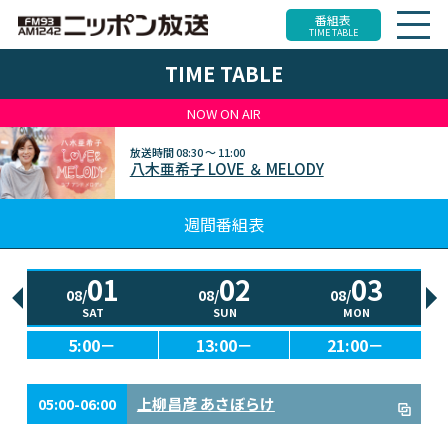
番組表
TIME TABLE
TIME TABLE
NOW ON AIR
放送時間
08:30 ～ 11:00
八木亜希子 LOVE ＆ MELODY
週間番組表
01
02
03
08/
08/
08/
SAT
SUN
MON
5:00－
13:00－
21:00－
上柳昌彦 あさぼらけ
05:00-06:00