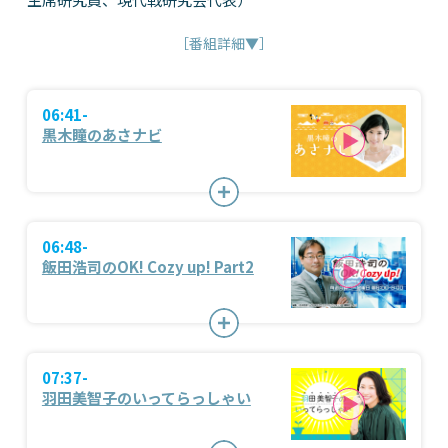
［番組詳細▼］
06:41-
黒木瞳のあさナビ
06:48-
飯田浩司のOK! Cozy up! Part2
07:37-
羽田美智子のいってらっしゃい