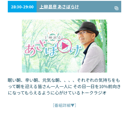
上柳昌彦 あさぼらけ
28:30-29:00
眠い朝、辛い朝、元気な朝、、、、それぞれの気持ちをも
って朝を迎える皆さん一人一人に その日一日を10％前向き
になってもらえるように心がけているトークラジオ
［番組詳細▼］