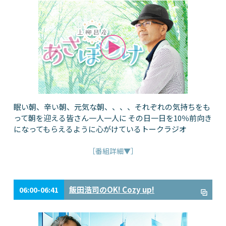
眠い朝、辛い朝、元気な朝、、、、それぞれの気持ちをも
って朝を迎える皆さん一人一人に その日一日を10％前向き
になってもらえるように心がけているトークラジオ
［番組詳細▼］
飯田浩司のOK! Cozy up!
06:00-06:41